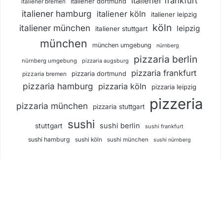
italiener frankfurt
italiener dortmund
italiener bremen
italiener hamburg
italiener köln
italiener leipzig
köln
italiener münchen
leipzig
italiener stuttgart
münchen
münchen umgebung
nürnberg
pizzaria berlin
nürnberg umgebung
pizzaria augsburg
pizzaria frankfurt
pizzaria dortmund
pizzaria bremen
pizzaria hamburg
pizzaria köln
pizzaria leipzig
pizzeria
pizzaria münchen
pizzaria stuttgart
sushi
sushi berlin
stuttgart
sushi frankfurt
sushi hamburg
sushi köln
sushi münchen
sushi nürnberg