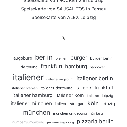
Speisekarte von ROCKET’S in Leipzig
Speisekarte von SAUSALITOS in Passau
Speisekarte von ALEX Leipzig
n,
berlin
burger
augsburg
burger berlin
bremen
frankfurt
hamburg
dortmund
hannover
italiener
italiener berlin
italiener augsburg
italiener frankfurt
italiener dortmund
italiener bremen
italiener hamburg
italiener köln
italiener leipzig
köln
italiener münchen
leipzig
italiener stuttgart
münchen
münchen umgebung
nürnberg
pizzaria berlin
nürnberg umgebung
pizzaria augsburg