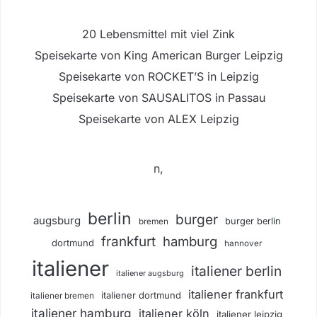
20 Lebensmittel mit viel Zink
Speisekarte von King American Burger Leipzig
Speisekarte von ROCKET’S in Leipzig
Speisekarte von SAUSALITOS in Passau
Speisekarte von ALEX Leipzig
n,
berlin
burger
augsburg
burger berlin
bremen
frankfurt
hamburg
dortmund
hannover
italiener
italiener berlin
italiener augsburg
italiener frankfurt
italiener dortmund
italiener bremen
italiener hamburg
italiener köln
italiener leipzig