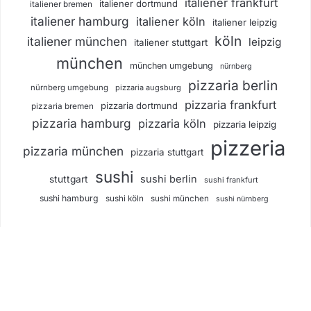
italiener frankfurt
italiener dortmund
italiener bremen
italiener hamburg
italiener köln
italiener leipzig
köln
italiener münchen
leipzig
italiener stuttgart
münchen
münchen umgebung
nürnberg
pizzaria berlin
nürnberg umgebung
pizzaria augsburg
pizzaria frankfurt
pizzaria dortmund
pizzaria bremen
pizzaria hamburg
pizzaria köln
pizzaria leipzig
pizzeria
pizzaria münchen
pizzaria stuttgart
sushi
sushi berlin
stuttgart
sushi frankfurt
sushi hamburg
sushi köln
sushi münchen
sushi nürnberg