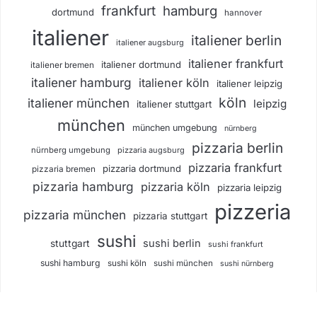
frankfurt
hamburg
dortmund
hannover
italiener
italiener berlin
italiener augsburg
italiener frankfurt
italiener dortmund
italiener bremen
italiener hamburg
italiener köln
italiener leipzig
köln
italiener münchen
leipzig
italiener stuttgart
münchen
münchen umgebung
nürnberg
pizzaria berlin
nürnberg umgebung
pizzaria augsburg
pizzaria frankfurt
pizzaria dortmund
pizzaria bremen
pizzaria hamburg
pizzaria köln
pizzaria leipzig
pizzeria
pizzaria münchen
pizzaria stuttgart
sushi
sushi berlin
stuttgart
sushi frankfurt
sushi hamburg
sushi köln
sushi münchen
sushi nürnberg