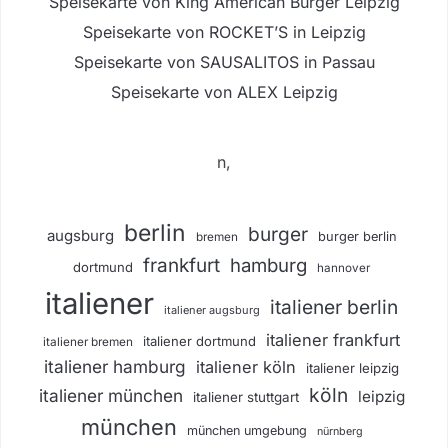
Speisekarte von King American Burger Leipzig
Speisekarte von ROCKET’S in Leipzig
Speisekarte von SAUSALITOS in Passau
Speisekarte von ALEX Leipzig
n,
berlin
burger
augsburg
burger berlin
bremen
frankfurt
hamburg
dortmund
hannover
italiener
italiener berlin
italiener augsburg
italiener frankfurt
italiener dortmund
italiener bremen
italiener hamburg
italiener köln
italiener leipzig
köln
italiener münchen
leipzig
italiener stuttgart
münchen
münchen umgebung
nürnberg