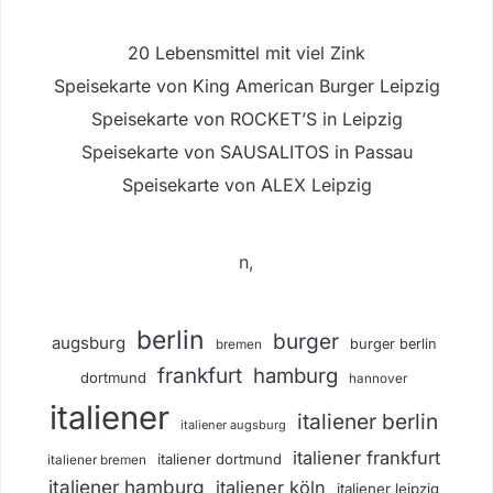
20 Lebensmittel mit viel Zink
Speisekarte von King American Burger Leipzig
Speisekarte von ROCKET’S in Leipzig
Speisekarte von SAUSALITOS in Passau
Speisekarte von ALEX Leipzig
n,
berlin
burger
augsburg
burger berlin
bremen
frankfurt
hamburg
dortmund
hannover
italiener
italiener berlin
italiener augsburg
italiener frankfurt
italiener dortmund
italiener bremen
italiener hamburg
italiener köln
italiener leipzig