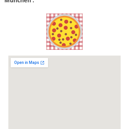
München
.