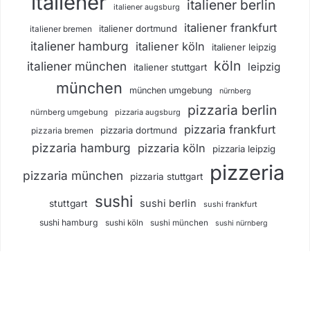
italiener
italiener berlin
italiener augsburg
italiener frankfurt
italiener dortmund
italiener bremen
italiener hamburg
italiener köln
italiener leipzig
köln
italiener münchen
leipzig
italiener stuttgart
münchen
münchen umgebung
nürnberg
pizzaria berlin
nürnberg umgebung
pizzaria augsburg
pizzaria frankfurt
pizzaria dortmund
pizzaria bremen
pizzaria hamburg
pizzaria köln
pizzaria leipzig
pizzeria
pizzaria münchen
pizzaria stuttgart
sushi
sushi berlin
stuttgart
sushi frankfurt
sushi hamburg
sushi köln
sushi münchen
sushi nürnberg