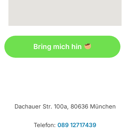
embedgooglemap.net
Bring mich hin
Dachauer Str. 100a, 80636 München
Telefon:
089 12717439