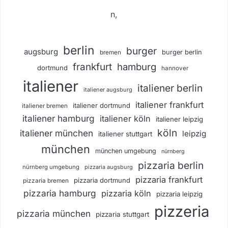
n,
berlin
burger
augsburg
burger berlin
bremen
frankfurt
hamburg
dortmund
hannover
italiener
italiener berlin
italiener augsburg
italiener frankfurt
italiener dortmund
italiener bremen
italiener hamburg
italiener köln
italiener leipzig
köln
italiener münchen
leipzig
italiener stuttgart
münchen
münchen umgebung
nürnberg
pizzaria berlin
nürnberg umgebung
pizzaria augsburg
pizzaria frankfurt
pizzaria dortmund
pizzaria bremen
pizzaria hamburg
pizzaria köln
pizzaria leipzig
pizzeria
pizzaria münchen
pizzaria stuttgart