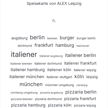
Speisekarte von ALEX Leipzig
n,
berlin
burger
augsburg
burger berlin
bremen
frankfurt
hamburg
dortmund
hannover
italiener
italiener berlin
italiener augsburg
italiener frankfurt
italiener dortmund
italiener bremen
italiener hamburg
italiener köln
italiener leipzig
köln
italiener münchen
leipzig
italiener stuttgart
münchen
münchen umgebung
nürnberg
pizzaria berlin
nürnberg umgebung
pizzaria augsburg
pizzaria frankfurt
pizzaria dortmund
pizzaria bremen
pizzaria hamburg
pizzaria köln
pizzaria leipzig