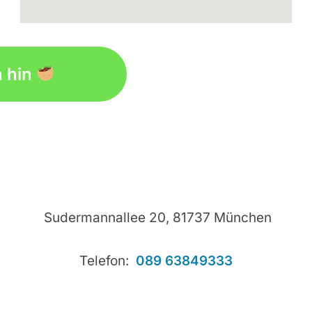
embed google map on website
h hin
Sudermannallee 20, 81737 München
Telefon:
089 63849333