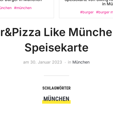
in M
ünchen
#münchen
#burger
#burger 
r&Pizza Like Münche
Speisekarte
am
30. Januar 2023
in
München
SCHLAGWÖRTER
MÜNCHEN