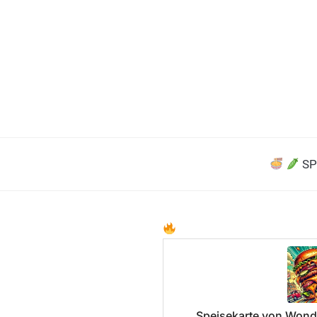
SP
Speisekarte von Wond