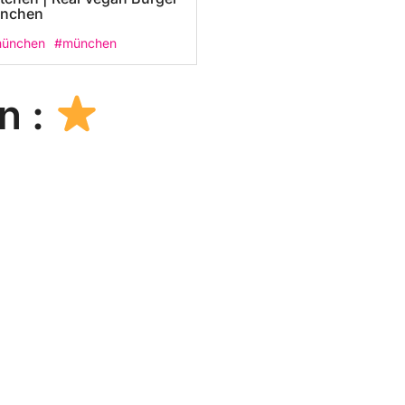
ünchen
münchen
#münchen
n :