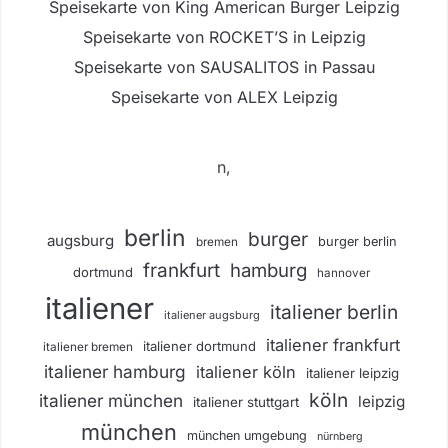
Speisekarte von King American Burger Leipzig
Speisekarte von ROCKET’S in Leipzig
Speisekarte von SAUSALITOS in Passau
Speisekarte von ALEX Leipzig
n,
berlin
burger
augsburg
burger berlin
bremen
frankfurt
hamburg
dortmund
hannover
italiener
italiener berlin
italiener augsburg
italiener frankfurt
italiener dortmund
italiener bremen
italiener hamburg
italiener köln
italiener leipzig
köln
italiener münchen
leipzig
italiener stuttgart
münchen
münchen umgebung
nürnberg