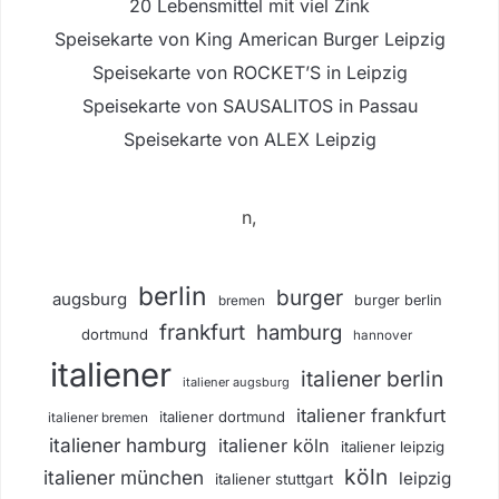
20 Lebensmittel mit viel Zink
Speisekarte von King American Burger Leipzig
Speisekarte von ROCKET’S in Leipzig
Speisekarte von SAUSALITOS in Passau
Speisekarte von ALEX Leipzig
n,
berlin
burger
augsburg
burger berlin
bremen
frankfurt
hamburg
dortmund
hannover
italiener
italiener berlin
italiener augsburg
italiener frankfurt
italiener dortmund
italiener bremen
italiener hamburg
italiener köln
italiener leipzig
köln
italiener münchen
leipzig
italiener stuttgart