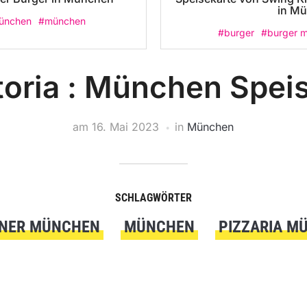
in M
ünchen
#münchen
#burger
#burger 
toria : München Spei
am
16. Mai 2023
in
München
SCHLAGWÖRTER
ENER MÜNCHEN
MÜNCHEN
PIZZARIA M