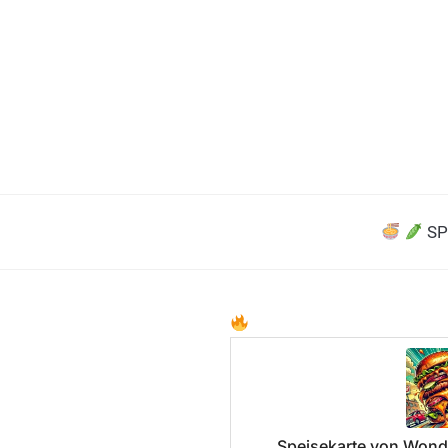
SP
Speisekarte von Wond