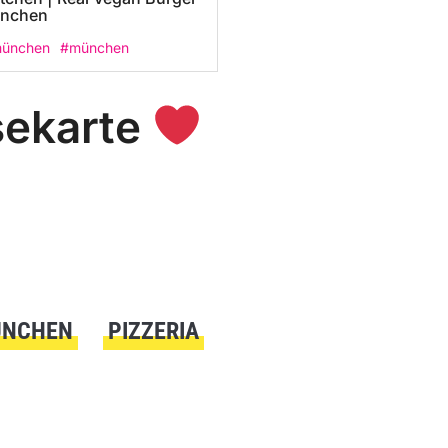
ünchen
münchen
#münchen
sekarte
ÜNCHEN
PIZZERIA