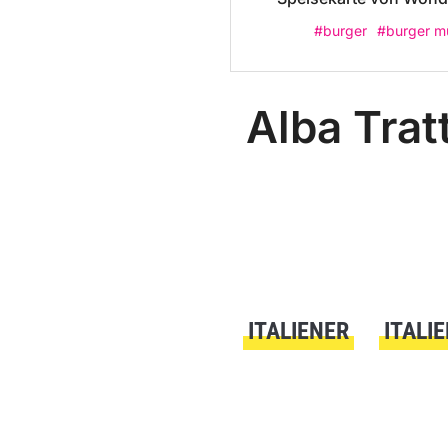
#burger
#burger m
Alba Trat
ITALIENER
ITALI