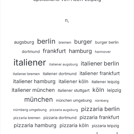
n,
berlin
burger
augsburg
burger berlin
bremen
frankfurt
hamburg
dortmund
hannover
italiener
italiener berlin
italiener augsburg
italiener frankfurt
italiener dortmund
italiener bremen
italiener hamburg
italiener köln
italiener leipzig
köln
italiener münchen
leipzig
italiener stuttgart
münchen
münchen umgebung
nürnberg
pizzaria berlin
nürnberg umgebung
pizzaria augsburg
pizzaria frankfurt
pizzaria dortmund
pizzaria bremen
pizzaria hamburg
pizzaria köln
pizzaria leipzig