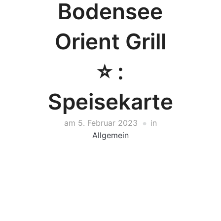
Bodensee
Orient Grill
⭐️ :
Speisekarte
am
5. Februar 2023
in
Allgemein