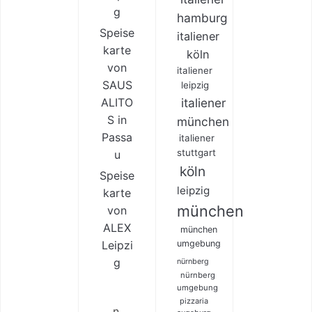
g
hamburg
Speise
italiener
karte
köln
von
italiener
SAUS
leipzig
ALITO
italiener
S in
münchen
Passa
italiener
stuttgart
u
köln
Speise
leipzig
karte
münchen
von
ALEX
münchen
Leipzi
umgebung
g
nürnberg
nürnberg
umgebung
pizzaria
n,