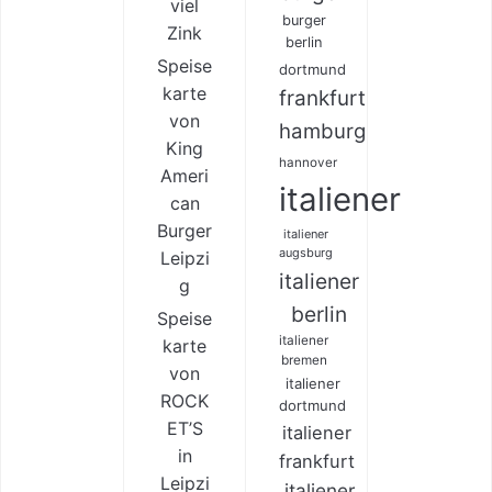
viel
burger
Zink
berlin
Speise
dortmund
karte
frankfurt
von
hamburg
King
hannover
Ameri
italiener
can
Burger
italiener
augsburg
Leipzi
italiener
g
berlin
Speise
italiener
karte
bremen
von
italiener
ROCK
dortmund
ET’S
italiener
in
frankfurt
Leipzi
italiener