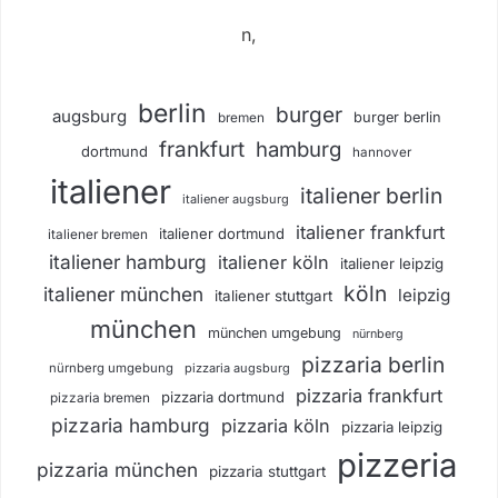
n,
berlin
burger
augsburg
burger berlin
bremen
frankfurt
hamburg
dortmund
hannover
italiener
italiener berlin
italiener augsburg
italiener frankfurt
italiener dortmund
italiener bremen
italiener hamburg
italiener köln
italiener leipzig
köln
italiener münchen
leipzig
italiener stuttgart
münchen
münchen umgebung
nürnberg
pizzaria berlin
nürnberg umgebung
pizzaria augsburg
pizzaria frankfurt
pizzaria dortmund
pizzaria bremen
pizzaria hamburg
pizzaria köln
pizzaria leipzig
pizzeria
pizzaria münchen
pizzaria stuttgart