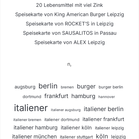
20 Lebensmittel mit viel Zink
Speisekarte von King American Burger Leipzig
Speisekarte von ROCKET’S in Leipzig
Speisekarte von SAUSALITOS in Passau
Speisekarte von ALEX Leipzig
n,
berlin
burger
augsburg
burger berlin
bremen
frankfurt
hamburg
dortmund
hannover
italiener
italiener berlin
italiener augsburg
italiener frankfurt
italiener dortmund
italiener bremen
italiener hamburg
italiener köln
italiener leipzig
köln
italiener münchen
leipzig
italiener stuttgart