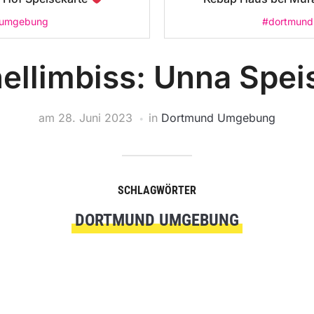
 umgebung
#dortmund
nellimbiss: Unna Spe
am
28. Juni 2023
in
Dortmund Umgebung
SCHLAGWÖRTER
DORTMUND UMGEBUNG