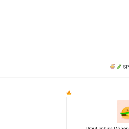
SP
Umut Imbiss Döner: