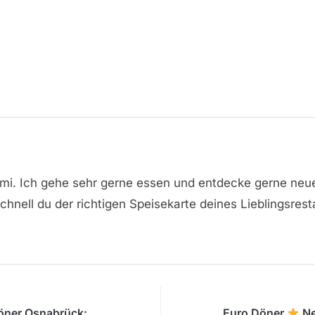
omi. Ich gehe sehr gerne essen und entdecke gerne neu
hnell du der richtigen Speisekarte deines Lieblingsrest
ner Osnabrück:
Euro Döner
Ne