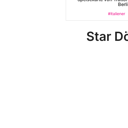
Berl
#italiener
Star D