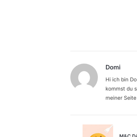
Domi
Hi ich bin D
kommst du sc
meiner Seite
M&C Dö