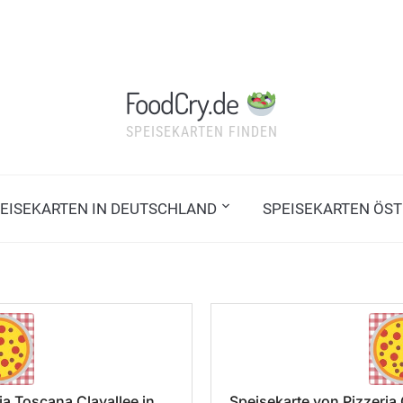
FoodCry.de
SPEISEKARTEN FINDEN
EISEKARTEN IN DEUTSCHLAND
SPEISEKARTEN ÖST
ia Toscana Clayallee in
Speisekarte von Pizzeri