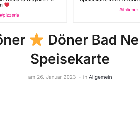
in
#italiener
#pizzeria
öner
Döner Bad Ne
Speisekarte
am
26. Januar 2023
in
Allgemein