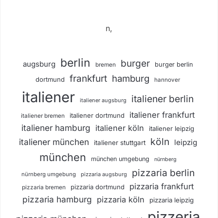
n,
berlin
burger
augsburg
burger berlin
bremen
frankfurt
hamburg
dortmund
hannover
italiener
italiener berlin
italiener augsburg
italiener frankfurt
italiener dortmund
italiener bremen
italiener hamburg
italiener köln
italiener leipzig
köln
italiener münchen
leipzig
italiener stuttgart
münchen
münchen umgebung
nürnberg
pizzaria berlin
nürnberg umgebung
pizzaria augsburg
pizzaria frankfurt
pizzaria dortmund
pizzaria bremen
pizzaria hamburg
pizzaria köln
pizzaria leipzig
pizzeria