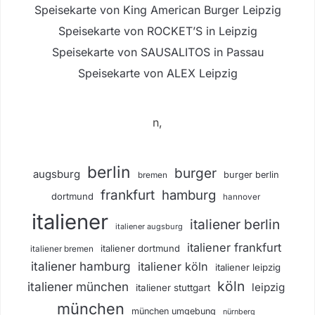
Speisekarte von King American Burger Leipzig
Speisekarte von ROCKET’S in Leipzig
Speisekarte von SAUSALITOS in Passau
Speisekarte von ALEX Leipzig
n,
berlin
burger
augsburg
burger berlin
bremen
frankfurt
hamburg
dortmund
hannover
italiener
italiener berlin
italiener augsburg
italiener frankfurt
italiener dortmund
italiener bremen
italiener hamburg
italiener köln
italiener leipzig
köln
italiener münchen
leipzig
italiener stuttgart
münchen
münchen umgebung
nürnberg