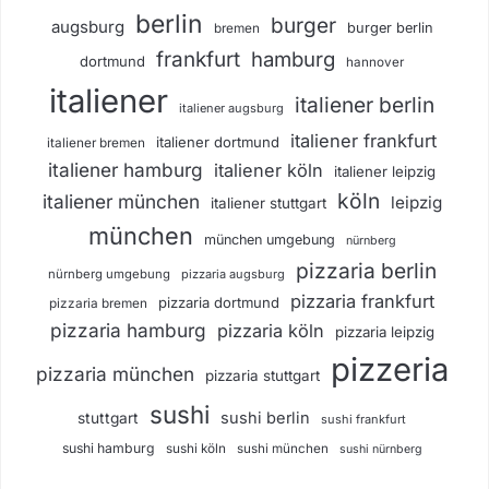
berlin
burger
augsburg
burger berlin
bremen
frankfurt
hamburg
dortmund
hannover
italiener
italiener berlin
italiener augsburg
italiener frankfurt
italiener dortmund
italiener bremen
italiener hamburg
italiener köln
italiener leipzig
köln
italiener münchen
leipzig
italiener stuttgart
münchen
münchen umgebung
nürnberg
pizzaria berlin
nürnberg umgebung
pizzaria augsburg
pizzaria frankfurt
pizzaria dortmund
pizzaria bremen
pizzaria hamburg
pizzaria köln
pizzaria leipzig
pizzeria
pizzaria münchen
pizzaria stuttgart
sushi
sushi berlin
stuttgart
sushi frankfurt
sushi hamburg
sushi köln
sushi münchen
sushi nürnberg