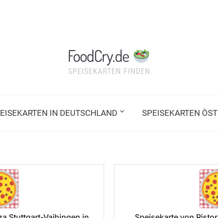
FoodCry.de
SPEISEKARTEN FINDEN
EISEKARTEN IN DEUTSCHLAND
SPEISEKARTEN ÖST
za Stuttgart-Vaihingen in
Speisekarte von Ristor