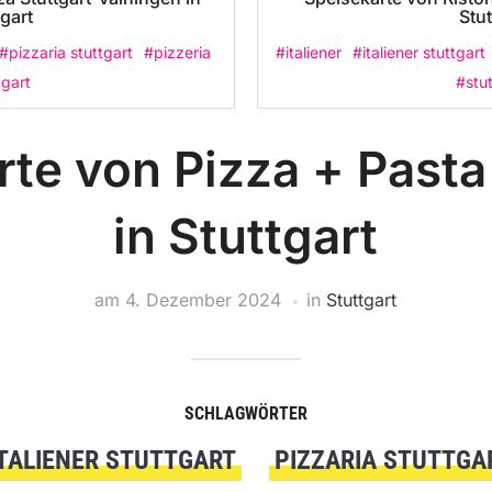
tgart
Stut
#pizzaria stuttgart
#pizzeria
#italiener
#italiener stuttgart
tgart
#stut
te von Pizza + Pasta
in Stuttgart
am
4. Dezember 2024
in
Stuttgart
SCHLAGWÖRTER
ITALIENER STUTTGART
PIZZARIA STUTTGA