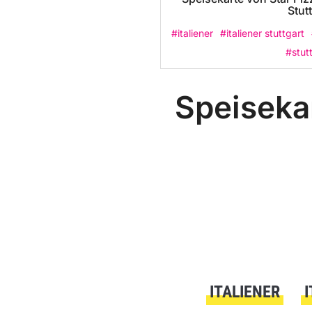
Stut
#italiener
#italiener stuttgart
#stut
Speisekar
ITALIENER