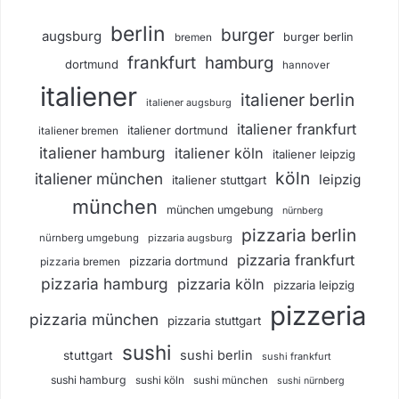
berlin
burger
augsburg
burger berlin
bremen
frankfurt
hamburg
dortmund
hannover
italiener
italiener berlin
italiener augsburg
italiener frankfurt
italiener dortmund
italiener bremen
italiener hamburg
italiener köln
italiener leipzig
köln
italiener münchen
leipzig
italiener stuttgart
münchen
münchen umgebung
nürnberg
pizzaria berlin
nürnberg umgebung
pizzaria augsburg
pizzaria frankfurt
pizzaria dortmund
pizzaria bremen
pizzaria hamburg
pizzaria köln
pizzaria leipzig
pizzeria
pizzaria münchen
pizzaria stuttgart
sushi
sushi berlin
stuttgart
sushi frankfurt
sushi hamburg
sushi köln
sushi münchen
sushi nürnberg