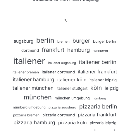
n,
berlin
burger
augsburg
burger berlin
bremen
frankfurt
hamburg
dortmund
hannover
italiener
italiener berlin
italiener augsburg
italiener frankfurt
italiener dortmund
italiener bremen
italiener hamburg
italiener köln
italiener leipzig
köln
italiener münchen
leipzig
italiener stuttgart
münchen
münchen umgebung
nürnberg
pizzaria berlin
nürnberg umgebung
pizzaria augsburg
pizzaria frankfurt
pizzaria dortmund
pizzaria bremen
pizzaria hamburg
pizzaria köln
pizzaria leipzig