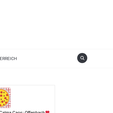
ERREICH
a Calma Caos: Offenbach