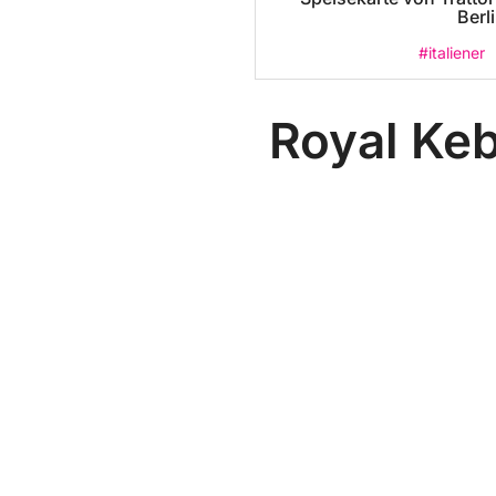
Berl
#italiener
Royal Ke