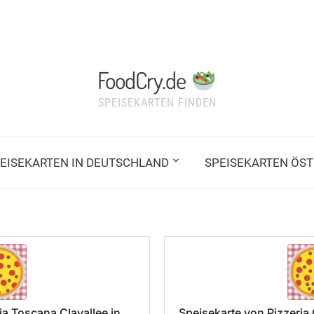
FoodCry.de
SPEISEKARTEN FINDEN
EISEKARTEN IN DEUTSCHLAND
SPEISEKARTEN ÖST
ia Toscana Clayallee in
Speisekarte von Pizzeri