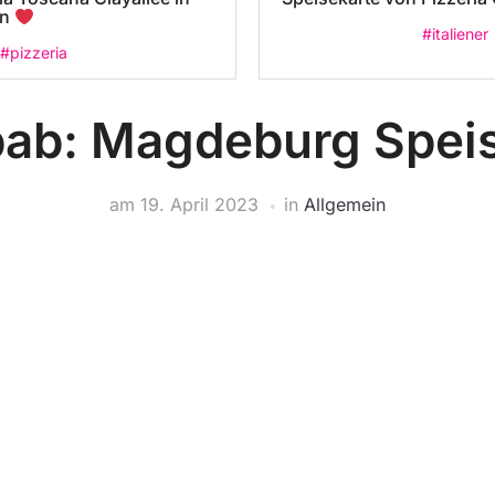
in
#italiener
#pizzeria
bab: Magdeburg Spei
am
19. April 2023
in
Allgemein