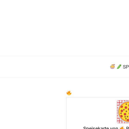
SP
Speisekarte von
P