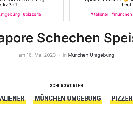
straße 1
Lech
umgebung
#pizzeria
#italiener
#münchen
Sapore Schechen Spe
am
16. Mai 2023
in
München Umgebung
SCHLAGWÖRTER
TALIENER
MÜNCHEN UMGEBUNG
PIZZER