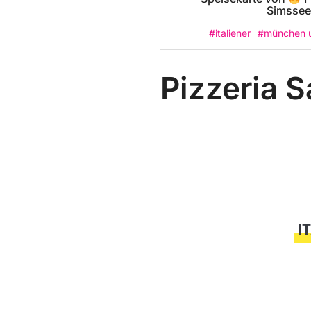
Simssee
#italiener
#münchen 
Pizzeria 
I