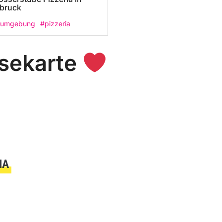
bruck
 umgebung
#pizzeria
isekarte
IA