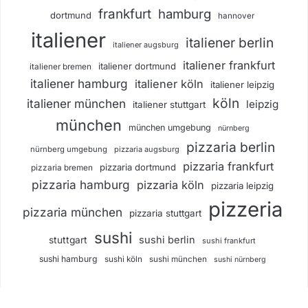
frankfurt
hamburg
dortmund
hannover
italiener
italiener berlin
italiener augsburg
italiener frankfurt
italiener dortmund
italiener bremen
italiener hamburg
italiener köln
italiener leipzig
köln
italiener münchen
leipzig
italiener stuttgart
münchen
münchen umgebung
nürnberg
pizzaria berlin
nürnberg umgebung
pizzaria augsburg
pizzaria frankfurt
pizzaria dortmund
pizzaria bremen
pizzaria hamburg
pizzaria köln
pizzaria leipzig
pizzeria
pizzaria münchen
pizzaria stuttgart
sushi
sushi berlin
stuttgart
sushi frankfurt
sushi hamburg
sushi köln
sushi münchen
sushi nürnberg