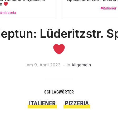
in
#italiener
#pizzeria
Neptun: Lüderitzstr. S
am
9. April 2023
in
Allgemein
SCHLAGWÖRTER
ITALIENER
PIZZERIA