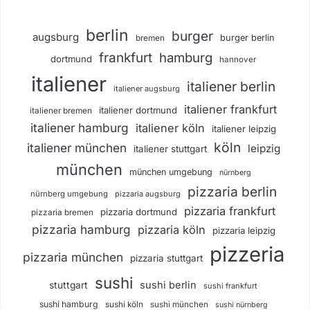
berlin
burger
augsburg
burger berlin
bremen
frankfurt
hamburg
dortmund
hannover
italiener
italiener berlin
italiener augsburg
italiener frankfurt
italiener dortmund
italiener bremen
italiener hamburg
italiener köln
italiener leipzig
köln
italiener münchen
leipzig
italiener stuttgart
münchen
münchen umgebung
nürnberg
pizzaria berlin
nürnberg umgebung
pizzaria augsburg
pizzaria frankfurt
pizzaria dortmund
pizzaria bremen
pizzaria hamburg
pizzaria köln
pizzaria leipzig
pizzeria
pizzaria münchen
pizzaria stuttgart
sushi
sushi berlin
stuttgart
sushi frankfurt
sushi hamburg
sushi köln
sushi münchen
sushi nürnberg