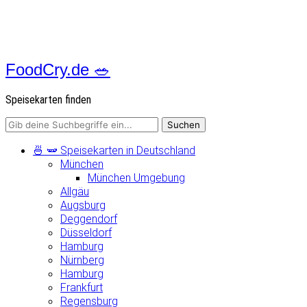
FoodCry.de 🥗
Speisekarten finden
🍜 🫛 Speisekarten in Deutschland
München
München Umgebung
Allgäu
Augsburg
Deggendorf
Düsseldorf
Hamburg
Nürnberg
Hamburg
Frankfurt
Regensburg