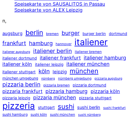
Speisekarte von SAUSALITOS in Passau
Speisekarte von ALEX Leipzig
n,
berlin
burger
augsburg
dortmund
burger berlin
bremen
italiener
frankfurt
hamburg
hannover
italiener berlin
italiener augsburg
italiener bremen
italiener hamburg
italiener frankfurt
italiener dortmund
italiener münchen
italiener köln
italiener leipzig
münchen
köln
leipzig
italiener stuttgart
münchen umgebung
nürnberg umgebung
pizzaria augsburg
nürnberg
pizzaria berlin
pizzaria dortmund
pizzaria bremen
pizzaria hamburg
pizzaria frankfurt
pizzaria köln
pizzaria münchen
pizzaria leipzig
pizzaria stuttgart
pizzeria
sushi
sushi berlin
stuttgart
sushi frankfurt
sushi hamburg
sushi köln
sushi münchen
sushi nürnberg