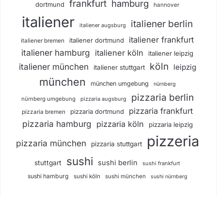
frankfurt
hamburg
dortmund
hannover
italiener
italiener berlin
italiener augsburg
italiener frankfurt
italiener dortmund
italiener bremen
italiener hamburg
italiener köln
italiener leipzig
köln
italiener münchen
leipzig
italiener stuttgart
münchen
münchen umgebung
nürnberg
pizzaria berlin
nürnberg umgebung
pizzaria augsburg
pizzaria frankfurt
pizzaria dortmund
pizzaria bremen
pizzaria hamburg
pizzaria köln
pizzaria leipzig
pizzeria
pizzaria münchen
pizzaria stuttgart
sushi
sushi berlin
stuttgart
sushi frankfurt
sushi hamburg
sushi köln
sushi münchen
sushi nürnberg