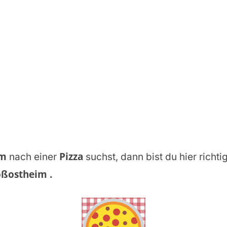
im
Pizza
nach einer
suchst, dann bist du hier richti
oßostheim
.