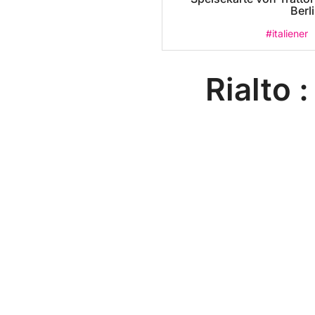
Berl
#italiener
Rialto 