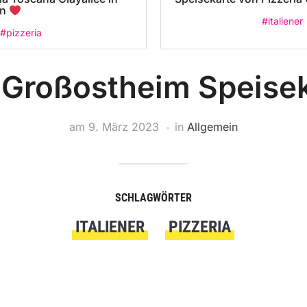
in
#italiener
#pizzeria
: Großostheim Speise
am
9. März 2023
in
Allgemein
SCHLAGWÖRTER
ITALIENER
PIZZERIA