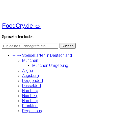
FoodCry.de 🥗
Speisekarten finden
🍜 🫛 Speisekarten in Deutschland
München
München Umgebung
Allgäu
Augsburg
Deggendorf
Düsseldorf
Hamburg
Nürnberg
Hamburg
Frankfurt
Regensburg