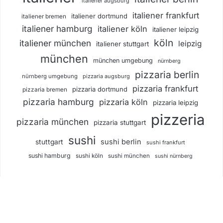
italiener augsburg
italiener frankfurt
italiener dortmund
italiener bremen
italiener hamburg
italiener köln
italiener leipzig
köln
italiener münchen
leipzig
italiener stuttgart
münchen
münchen umgebung
nürnberg
pizzaria berlin
nürnberg umgebung
pizzaria augsburg
pizzaria frankfurt
pizzaria dortmund
pizzaria bremen
pizzaria hamburg
pizzaria köln
pizzaria leipzig
pizzeria
pizzaria münchen
pizzaria stuttgart
sushi
sushi berlin
stuttgart
sushi frankfurt
sushi hamburg
sushi köln
sushi münchen
sushi nürnberg