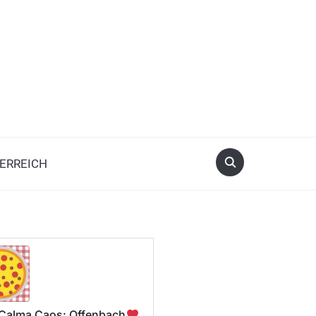
ERREICH
a Calma Caos: Offenbach