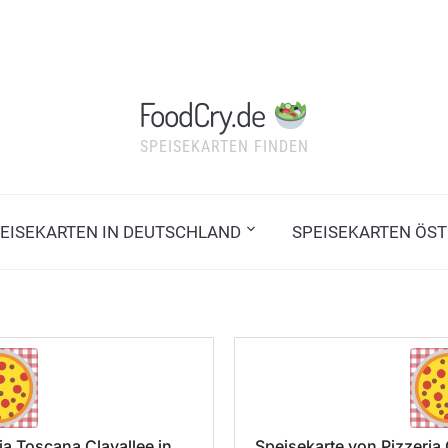
FoodCry.de
SPEISEKARTEN FINDEN
EISEKARTEN IN DEUTSCHLAND
SPEISEKARTEN ÖST
ia Toscana Clayallee in
Speisekarte von Pizzeri