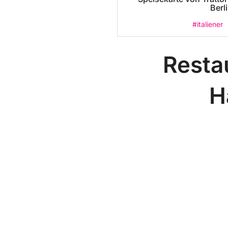
Berl
#italiener
Resta
H