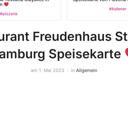
in
#italiener
#pizzeria
urant Freudenhaus St.
amburg Speisekarte
am
1. Mai 2023
in
Allgemein