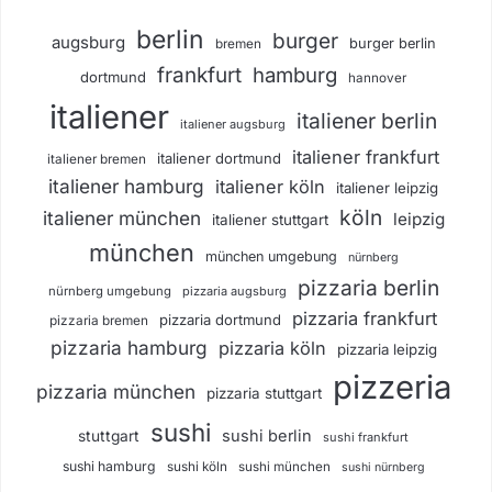
berlin
burger
augsburg
burger berlin
bremen
frankfurt
hamburg
dortmund
hannover
italiener
italiener berlin
italiener augsburg
italiener frankfurt
italiener dortmund
italiener bremen
italiener hamburg
italiener köln
italiener leipzig
köln
italiener münchen
leipzig
italiener stuttgart
münchen
münchen umgebung
nürnberg
pizzaria berlin
nürnberg umgebung
pizzaria augsburg
pizzaria frankfurt
pizzaria dortmund
pizzaria bremen
pizzaria hamburg
pizzaria köln
pizzaria leipzig
pizzeria
pizzaria münchen
pizzaria stuttgart
sushi
sushi berlin
stuttgart
sushi frankfurt
sushi hamburg
sushi köln
sushi münchen
sushi nürnberg