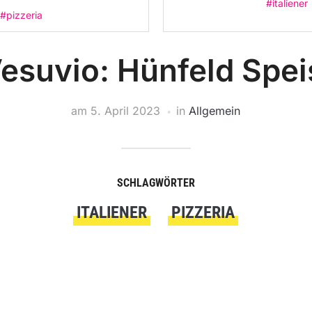
#italiener
#pizzeria
Vesuvio: Hünfeld Spei
am
5. April 2023
in
Allgemein
SCHLAGWÖRTER
ITALIENER
PIZZERIA