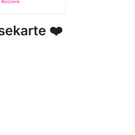
#pizzeria
sekarte ❤️