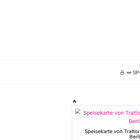
🍜 🫛 S
🔥
Speisekarte von Trattor
Berl