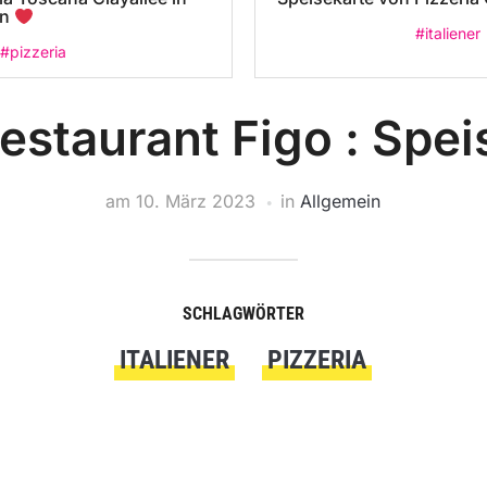
in
#italiener
#pizzeria
Restaurant Figo : Spe
am
10. März 2023
in
Allgemein
SCHLAGWÖRTER
ITALIENER
PIZZERIA