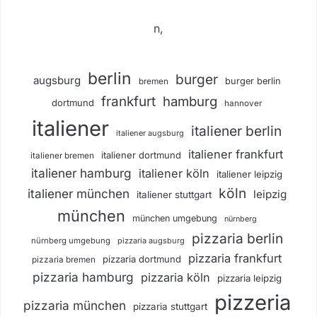
n,
berlin
burger
augsburg
burger berlin
bremen
frankfurt
hamburg
dortmund
hannover
italiener
italiener berlin
italiener augsburg
italiener frankfurt
italiener dortmund
italiener bremen
italiener hamburg
italiener köln
italiener leipzig
köln
italiener münchen
leipzig
italiener stuttgart
münchen
münchen umgebung
nürnberg
pizzaria berlin
nürnberg umgebung
pizzaria augsburg
pizzaria frankfurt
pizzaria dortmund
pizzaria bremen
pizzaria hamburg
pizzaria köln
pizzaria leipzig
pizzeria
pizzaria münchen
pizzaria stuttgart