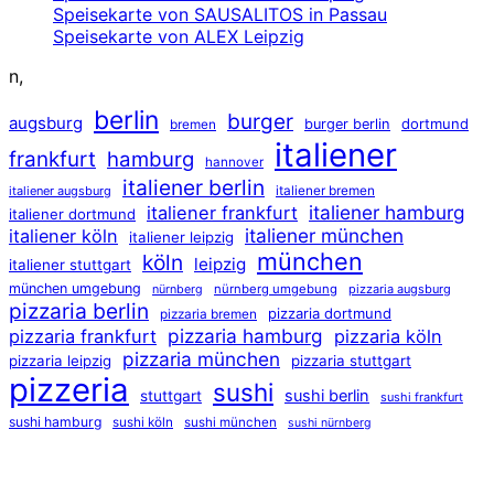
Speisekarte von SAUSALITOS in Passau
Speisekarte von ALEX Leipzig
n,
berlin
burger
augsburg
dortmund
burger berlin
bremen
italiener
frankfurt
hamburg
hannover
italiener berlin
italiener augsburg
italiener bremen
italiener hamburg
italiener frankfurt
italiener dortmund
italiener münchen
italiener köln
italiener leipzig
münchen
köln
leipzig
italiener stuttgart
münchen umgebung
nürnberg umgebung
pizzaria augsburg
nürnberg
pizzaria berlin
pizzaria dortmund
pizzaria bremen
pizzaria hamburg
pizzaria frankfurt
pizzaria köln
pizzaria münchen
pizzaria leipzig
pizzaria stuttgart
pizzeria
sushi
sushi berlin
stuttgart
sushi frankfurt
sushi hamburg
sushi köln
sushi münchen
sushi nürnberg