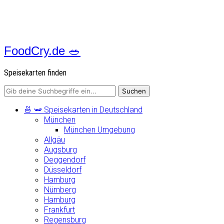
FoodCry.de 🥗
Speisekarten finden
🍜 🫛 Speisekarten in Deutschland
München
München Umgebung
Allgäu
Augsburg
Deggendorf
Düsseldorf
Hamburg
Nürnberg
Hamburg
Frankfurt
Regensburg