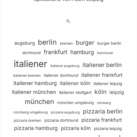
n,
berlin
burger
augsburg
burger berlin
bremen
frankfurt
hamburg
dortmund
hannover
italiener
italiener berlin
italiener augsburg
italiener frankfurt
italiener dortmund
italiener bremen
italiener hamburg
italiener köln
italiener leipzig
köln
italiener münchen
leipzig
italiener stuttgart
münchen
münchen umgebung
nürnberg
pizzaria berlin
nürnberg umgebung
pizzaria augsburg
pizzaria frankfurt
pizzaria dortmund
pizzaria bremen
pizzaria hamburg
pizzaria köln
pizzaria leipzig