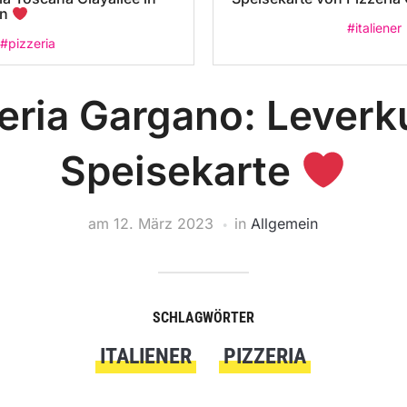
in
#italiener
#pizzeria
eria Gargano: Lever
Speisekarte
am
12. März 2023
in
Allgemein
SCHLAGWÖRTER
ITALIENER
PIZZERIA