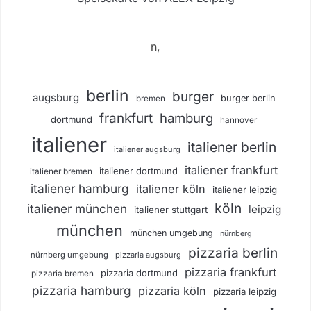
n,
berlin
burger
augsburg
burger berlin
bremen
frankfurt
hamburg
dortmund
hannover
italiener
italiener berlin
italiener augsburg
italiener frankfurt
italiener dortmund
italiener bremen
italiener hamburg
italiener köln
italiener leipzig
köln
italiener münchen
leipzig
italiener stuttgart
münchen
münchen umgebung
nürnberg
pizzaria berlin
nürnberg umgebung
pizzaria augsburg
pizzaria frankfurt
pizzaria dortmund
pizzaria bremen
pizzaria hamburg
pizzaria köln
pizzaria leipzig