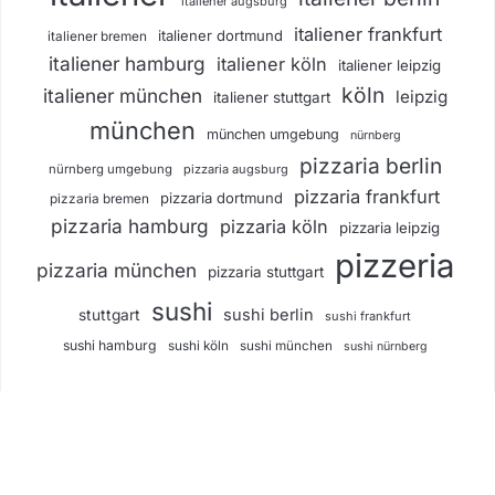
italiener augsburg
italiener frankfurt
italiener dortmund
italiener bremen
italiener hamburg
italiener köln
italiener leipzig
köln
italiener münchen
leipzig
italiener stuttgart
münchen
münchen umgebung
nürnberg
pizzaria berlin
nürnberg umgebung
pizzaria augsburg
pizzaria frankfurt
pizzaria dortmund
pizzaria bremen
pizzaria hamburg
pizzaria köln
pizzaria leipzig
pizzeria
pizzaria münchen
pizzaria stuttgart
sushi
sushi berlin
stuttgart
sushi frankfurt
sushi hamburg
sushi köln
sushi münchen
sushi nürnberg