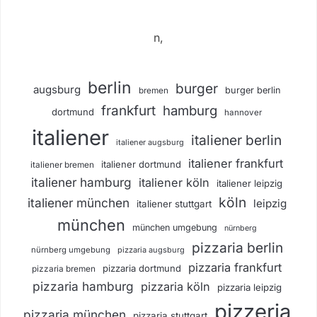
n,
berlin
burger
augsburg
burger berlin
bremen
frankfurt
hamburg
dortmund
hannover
italiener
italiener berlin
italiener augsburg
italiener frankfurt
italiener dortmund
italiener bremen
italiener hamburg
italiener köln
italiener leipzig
köln
italiener münchen
leipzig
italiener stuttgart
münchen
münchen umgebung
nürnberg
pizzaria berlin
nürnberg umgebung
pizzaria augsburg
pizzaria frankfurt
pizzaria dortmund
pizzaria bremen
pizzaria hamburg
pizzaria köln
pizzaria leipzig
pizzeria
pizzaria münchen
pizzaria stuttgart