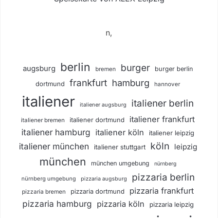
n,
berlin
burger
augsburg
burger berlin
bremen
frankfurt
hamburg
dortmund
hannover
italiener
italiener berlin
italiener augsburg
italiener frankfurt
italiener dortmund
italiener bremen
italiener hamburg
italiener köln
italiener leipzig
köln
italiener münchen
leipzig
italiener stuttgart
münchen
münchen umgebung
nürnberg
pizzaria berlin
nürnberg umgebung
pizzaria augsburg
pizzaria frankfurt
pizzaria dortmund
pizzaria bremen
pizzaria hamburg
pizzaria köln
pizzaria leipzig