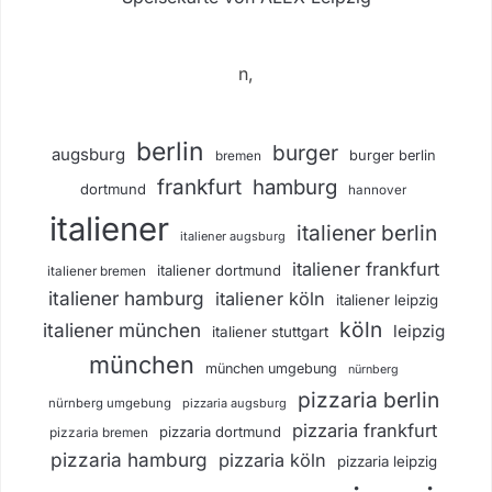
n,
berlin
burger
augsburg
burger berlin
bremen
frankfurt
hamburg
dortmund
hannover
italiener
italiener berlin
italiener augsburg
italiener frankfurt
italiener dortmund
italiener bremen
italiener hamburg
italiener köln
italiener leipzig
köln
italiener münchen
leipzig
italiener stuttgart
münchen
münchen umgebung
nürnberg
pizzaria berlin
nürnberg umgebung
pizzaria augsburg
pizzaria frankfurt
pizzaria dortmund
pizzaria bremen
pizzaria hamburg
pizzaria köln
pizzaria leipzig