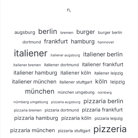
n,
berlin
burger
augsburg
burger berlin
bremen
frankfurt
hamburg
dortmund
hannover
italiener
italiener berlin
italiener augsburg
italiener frankfurt
italiener dortmund
italiener bremen
italiener hamburg
italiener köln
italiener leipzig
köln
italiener münchen
leipzig
italiener stuttgart
münchen
münchen umgebung
nürnberg
pizzaria berlin
nürnberg umgebung
pizzaria augsburg
pizzaria frankfurt
pizzaria dortmund
pizzaria bremen
pizzaria hamburg
pizzaria köln
pizzaria leipzig
pizzeria
pizzaria münchen
pizzaria stuttgart